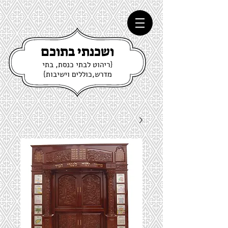
ושכנתי בתוכם
{ריהוט לבתי כנסת, בתי
מדרש,כוללים וישיבות}