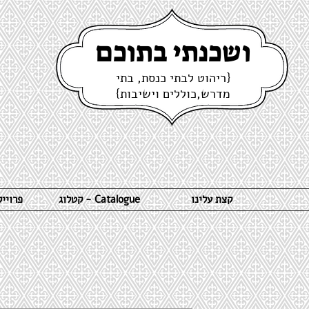
ושכנתי בתוכם
{ריהוט לבתי כנסת, בתי
מדרש,כוללים וישיבות}
קצת עלינו
קטלוג - Catalogue
פרויי