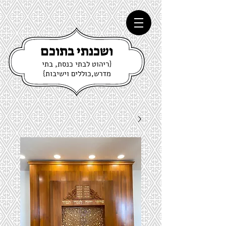
ושכנתי בתוכם
{ריהוט לבתי כנסת, בתי
מדרש,כוללים וישיבות}