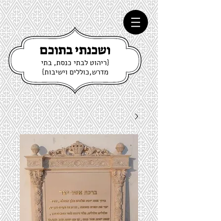
ושכנתי בתוכם
{ריהוט לבתי כנסת, בתי
מדרש,כוללים וישיבות}