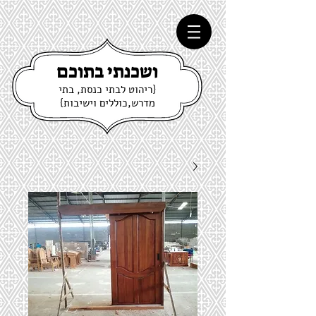
ושכנתי בתוכם
{ריהוט לבתי כנסת, בתי
מדרש,כוללים וישיבות}