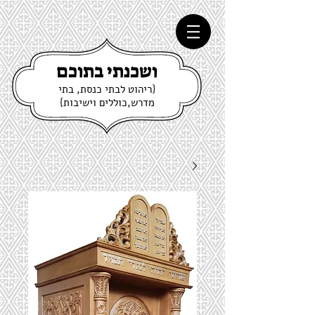
ושכנתי בתוכם
{ריהוט לבתי כנסת, בתי
מדרש,כוללים וישיבות}