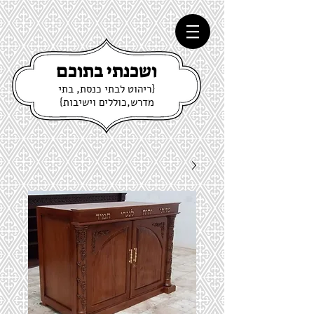
ושכנתי בתוכם
{ריהוט לבתי כנסת, בתי
מדרש,כוללים וישיבות}