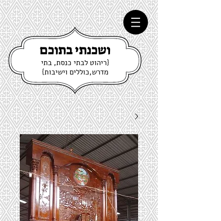
ושכנתי בתוכם
{ריהוט לבתי כנסת, בתי
מדרש,כוללים וישיבות}