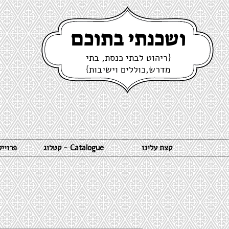
ושכנתי בתוכם
{ריהוט לבתי כנסת, בתי
מדרש,כוללים וישיבות}
קצת עלינו
קטלוג - Catalogue
פרויי