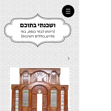
ושכנתי בתוכם
{ריהוט לבתי כנסת, בתי
מדרש,כוללים וישיבות}