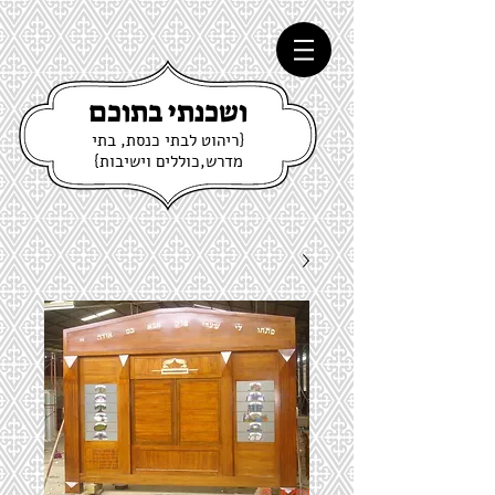
ושכנתי בתוכם
{ריהוט לבתי כנסת, בתי
מדרש,כוללים וישיבות}