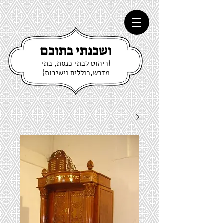
ושכנתי בתוכם
{ריהוט לבתי כנסת, בתי
מדרש,כוללים וישיבות}