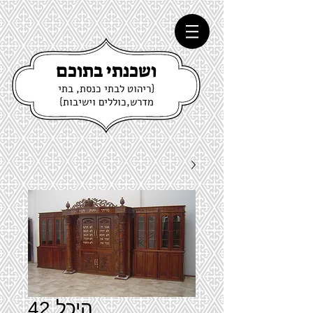
ושכנתי בתוכם
{ריהוט לבתי כנסת, בתי
מדרש,כוללים וישיבות}
היכל 42