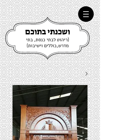
ושכנתי בתוכם
{ריהוט לבתי כנסת, בתי
מדרש,כוללים וישיבות}