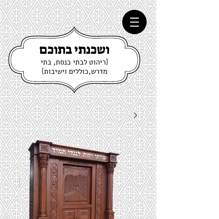
ושכנתי בתוכם
{ריהוט לבתי כנסת, בתי
מדרש,כוללים וישיבות}