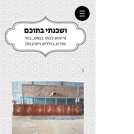
ושכנתי בתוכם
{ריהוט לבתי כנסת, בתי
מדרש,כוללים וישיבות}