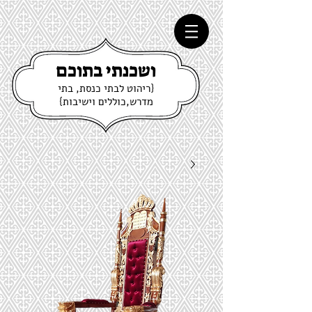
ושכנתי בתוכם
{ריהוט לבתי כנסת, בתי
מדרש,כוללים וישיבות}