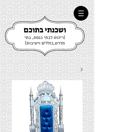
ושכנתי בתוכם
{ריהוט לבתי כנסת, בתי
מדרש,כוללים וישיבות}