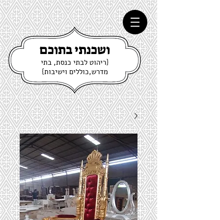
ושכנתי בתוכם
{ריהוט לבתי כנסת, בתי
מדרש,כוללים וישיבות}