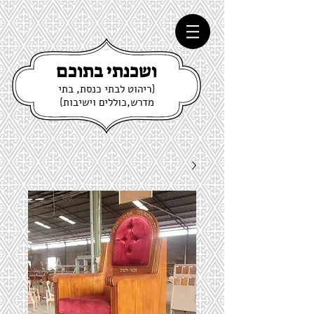
ושכנתי בתוכם
{ריהוט לבתי כנסת, בתי
מדרש,כוללים וישיבות}