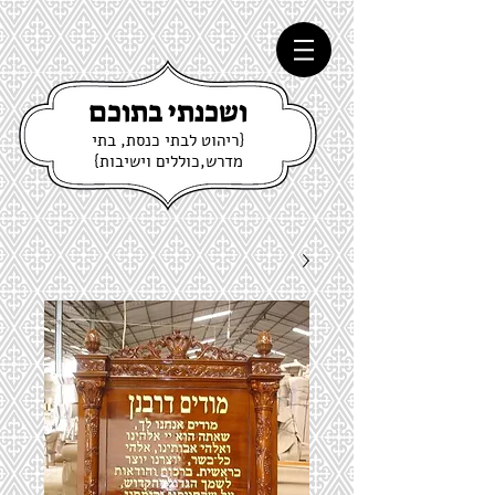
ושכנתי בתוכם
{ריהוט לבתי כנסת, בתי
מדרש,כוללים וישיבות}