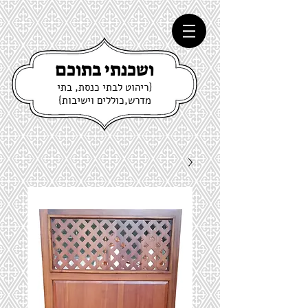
ושכנתי בתוכם
{ריהוט לבתי כנסת, בתי
מדרש,כוללים וישיבות}