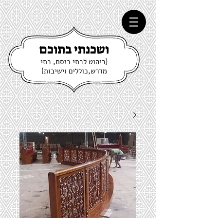
ושכנתי בתוכם
{ריהוט לבתי כנסת, בתי
מדרש,כוללים וישיבות}