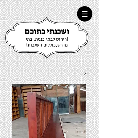
ושכנתי בתוכם
{ריהוט לבתי כנסת, בתי
מדרש,כוללים וישיבות}