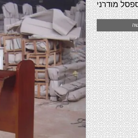
פסל מודרני
שה