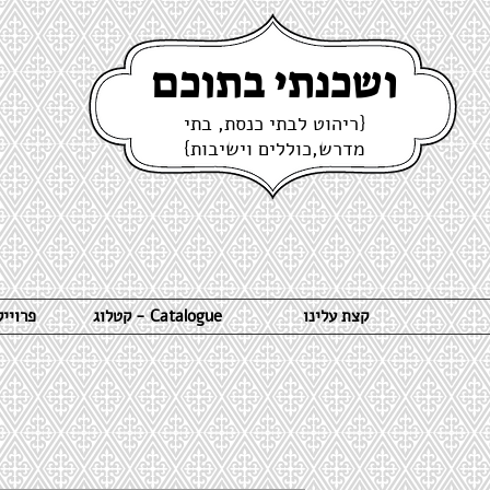
ושכנתי בתוכם
{ריהוט לבתי כנסת, בתי
מדרש,כוללים וישיבות}
קצת עלינו
קטלוג - Catalogue
פרויי