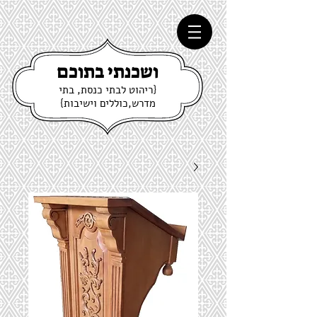
ושכנתי בתוכם
{ריהוט לבתי כנסת, בתי
מדרש,כוללים וישיבות}