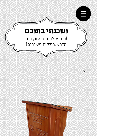
ושכנתי בתוכם
{ריהוט לבתי כנסת, בתי
מדרש,כוללים וישיבות}