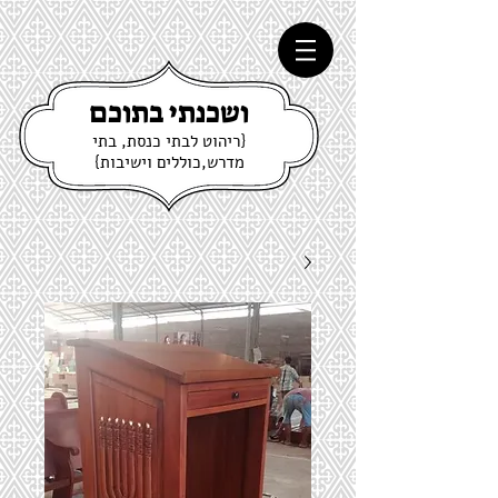
ושכנתי בתוכם
{ריהוט לבתי כנסת, בתי
מדרש,כוללים וישיבות}