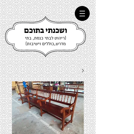
ושכנתי בתוכם
{ריהוט לבתי כנסת, בתי
מדרש,כוללים וישיבות}