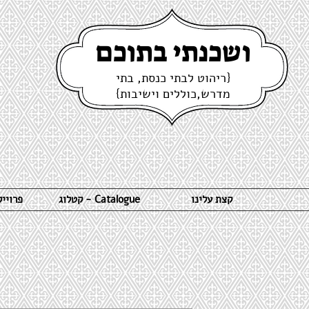
ושכנתי בתוכם
{ריהוט לבתי כנסת, בתי
מדרש,כוללים וישיבות}
קצת עלינו
קטלוג - Catalogue
פרויי