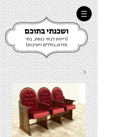
ושכנתי בתוכם
{ריהוט לבתי כנסת, בתי
מדרש,כוללים וישיבות}