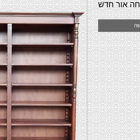
חה אור חדש
שה