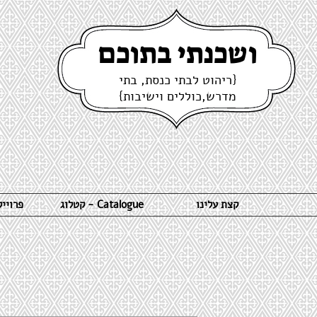
ושכנתי בתוכם
{ריהוט לבתי כנסת, בתי
מדרש,כוללים וישיבות}
קצת עלינו
קטלוג - Catalogue
פרויי