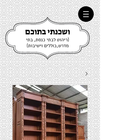
ושכנתי בתוכם
{ריהוט לבתי כנסת, בתי
מדרש,כוללים וישיבות}