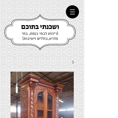
ושכנתי בתוכם
{ריהוט לבתי כנסת, בתי
מדרש,כוללים וישיבות}