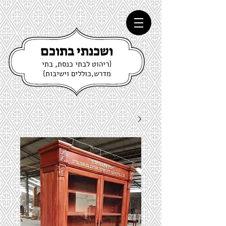
ושכנתי בתוכם
{ריהוט לבתי כנסת, בתי
מדרש,כוללים וישיבות}