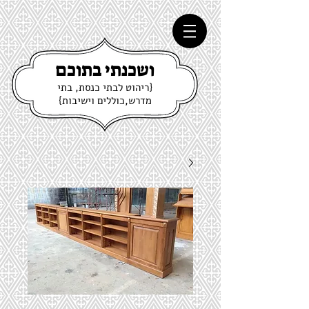
ושכנתי בתוכם
{ריהוט לבתי כנסת, בתי
מדרש,כוללים וישיבות}