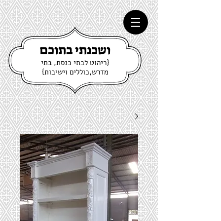
ושכנתי בתוכם
{ריהוט לבתי כנסת, בתי
מדרש,כוללים וישיבות}