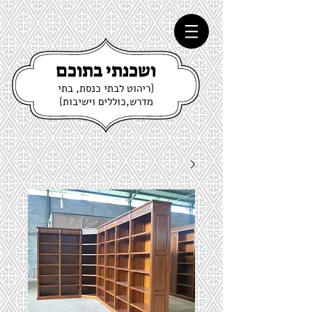
ושכנתי בתוכם
{ריהוט לבתי כנסת, בתי
מדרש,כוללים וישיבות}