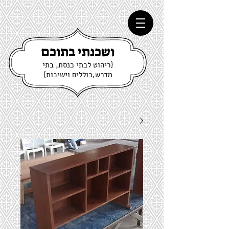
ושכנתי בתוכם
{ריהוט לבתי כנסת, בתי
מדרש,כוללים וישיבות}