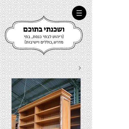
ושכנתי בתוכם
{ריהוט לבתי כנסת, בתי
מדרש,כוללים וישיבות}