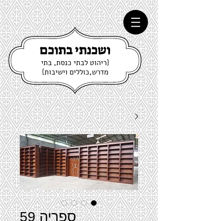
ושכנתי בתוכם
{ריהוט לבתי כנסת, בתי
מדרש,כוללים וישיבות}
ספריה 59