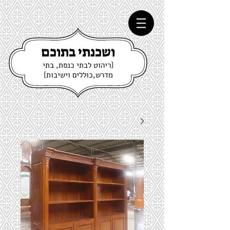
ושכנתי בתוכם
{ריהוט לבתי כנסת, בתי
מדרש,כוללים וישיבות}