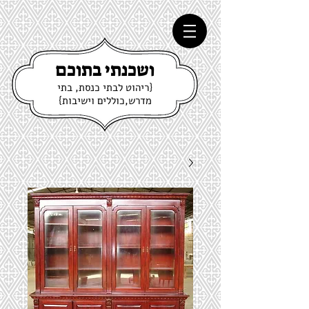
ושכנתי בתוכם
{ריהוט לבתי כנסת, בתי
מדרש,כוללים וישיבות}