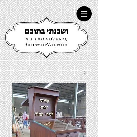
ושכנתי בתוכם
{ריהוט לבתי כנסת, בתי
מדרש,כוללים וישיבות}