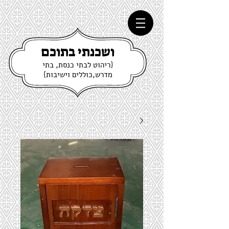
ושכנתי בתוכם
{ריהוט לבתי כנסת, בתי
מדרש,כוללים וישיבות}