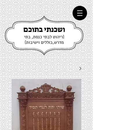
ושכנתי בתוכם
{ריהוט לבתי כנסת, בתי
מדרש,כוללים וישיבות}