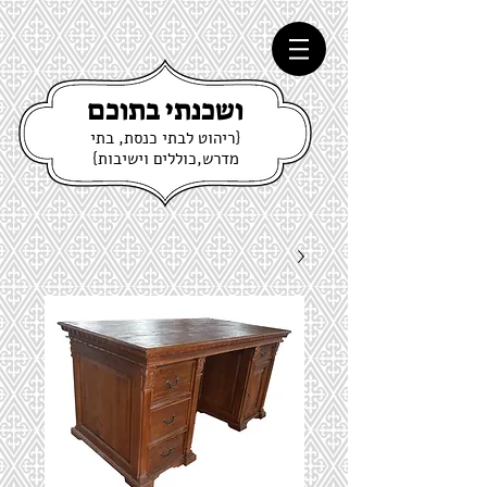
ושכנתי בתוכם
{ריהוט לבתי כנסת, בתי
מדרש,כוללים וישיבות}