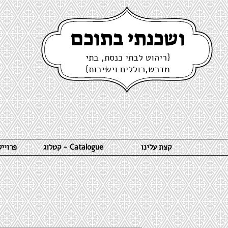
ושכנתי בתוכם
{ריהוט לבתי כנסת, בתי
מדרש,כוללים וישיבות}
קצת עלינו
קטלוג - Catalogue
פרויי