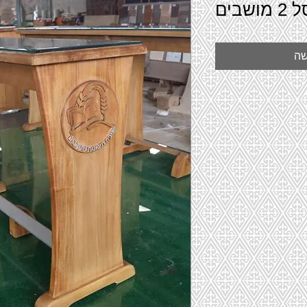
בים
שה