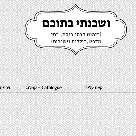
ושכנתי בתוכם
{ריהוט לבתי כנסת, בתי
מדרש,כוללים וישיבות}
קצת עלינו
קטלוג - Catalogue
פרויי