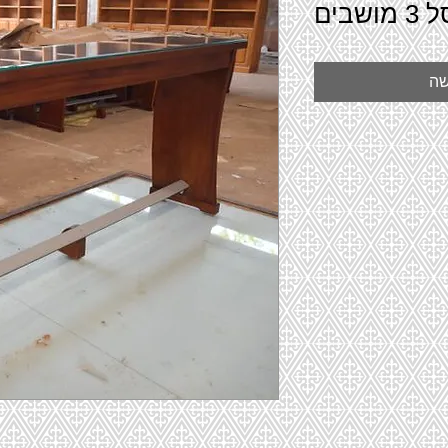
בים
שה