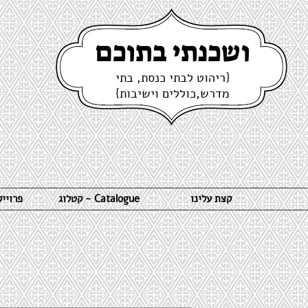
ושכנתי בתוכם
{ריהוט לבתי כנסת, בתי
מדרש,כוללים וישיבות}
קצת עלינו
קטלוג - Catalogue
פרויי